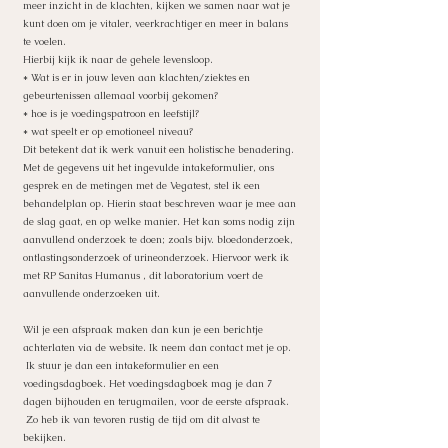
meer inzicht in de klachten, kijken we samen naar wat je
kunt doen om je vitaler, veerkrachtiger en meer in balans
te voelen.
Hierbij kijk ik naar de gehele levensloop.
* Wat is er in jouw leven aan klachten/ziektes en
gebeurtenissen allemaal voorbij gekomen?
* hoe is je voedingspatroon en leefstijl?
* wat speelt er op emotioneel niveau?
Dit betekent dat ik werk vanuit een holistische benadering.
Met de gegevens uit het ingevulde intakeformulier, ons
gesprek en de metingen met de Vegatest, stel ik een
behandelplan op. Hierin staat beschreven waar je mee aan
de slag gaat, en op welke manier. Het kan soms nodig zijn
aanvullend onderzoek te doen; zoals bijv. bloedonderzoek,
ontlastingsonderzoek of urineonderzoek. Hiervoor werk ik
met RP Sanitas Humanus , dit laboratorium voert de
aanvullende onderzoeken uit.
Wil je een afspraak maken dan kun je een berichtje
achterlaten via de website. Ik neem dan contact met je op.
Ik stuur je dan een intakeformulier en een
voedingsdagboek. Het voedingsdagboek mag je dan 7
dagen bijhouden en terugmailen, voor de eerste afspraak.
Zo heb ik van tevoren rustig de tijd om dit alvast te
bekijken.