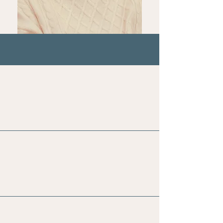
Wat ik voor je kan betekenen;
Totaal balans meting (Vegatest)
Allergie/Intolerantie-test (Vegatest)