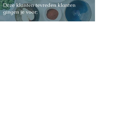
Deze klanten tevreden klanten
gingen je voor;
“Ik kwam bij Maartje vanwege eczeem op
mijn hand. Ik kreeg een warm ontvangst.
Maartje is enthousiast, deskundig en neemt
de tijd voor je om je te helpen. Met haar tips
en adviezen is mijn eczeem zo goed als
verdwenen. Kortom zeker de moeite waard
om een kans te geven!
- Martine