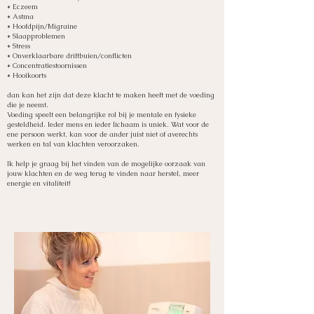
* Eczeem
* Astma
* Hoofdpijn/Migraine
* Slaapproblemen
* Stress
* Onverklaarbare driftbuien/conflicten
* Concentratiestoornissen
* Hooikoorts
dan kan het zijn dat deze klacht te maken heeft met de voeding
die je neemt.
Voeding speelt een belangrijke rol bij je mentale en fysieke
gesteldheid. Ieder mens en ieder lichaam is uniek. Wat voor de
ene persoon werkt, kan voor de ander juist niet of averechts
werken en tal van klachten veroorzaken.
Ik help je graag bij het vinden van de mogelijke oorzaak van
jouw klachten en de weg terug te vinden naar herstel, meer
energie en vitaliteit!