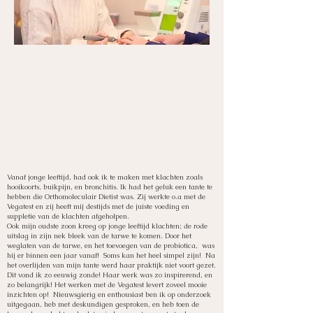
Maartje
Voedingsdeskundige en
Orthomoleculair
Therapeut
Vanaf jonge leeftijd, had ook ik te maken met klachten zoals
hooikoorts, buikpijn, en bronchitis. Ik had het geluk een tante te
hebben die Orthomoleculair Dietist was. Zij werkte o.a met de
Vegatest en zij heeft mij destijds met de juiste voeding en
suppletie van de klachten afgeholpen.
Ook mijn oudste zoon kreeg op jonge leeftijd klachten; de rode
uitslag in zijn nek bleek van de tarwe te komen. Door het
weglaten van de tarwe, en het toevoegen van de probiotica, was
hij er binnen een jaar vanaf! Soms kan het heel simpel zijn! Na
het overlijden van mijn tante werd haar praktijk niet voort gezet.
Dit vond ik zo eeuwig zonde! Haar werk was zo inspirerend, en
zo belangrijk! Het werken met de Vegatest levert zoveel mooie
inzichten op! Nieuwsgierig en enthousiast ben ik op onderzoek
uitgegaan, heb met deskundigen gesproken, en heb toen de